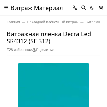
Витраж Материал
Темная
Главная
Накладной плёночный витраж
Витражная п
Витражная пленка Decra Led
SR4312 (SF 312)
В избранное
Поделиться