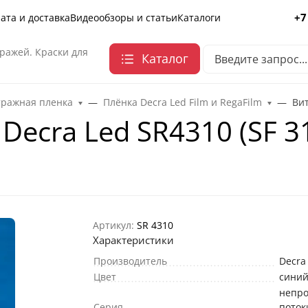
+7
ата и доставка
Видеообзоры и статьи
Каталоги
ражей. Краски для
Каталог
тражная пленка
Плёнка Decra Led Film и RegaFilm
Вит
Decra Led SR4310 (SF 3
Артикул:
SR 4310
Характеристики
Производитель
Decra
Цвет
сини
непр
Серия
поток