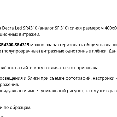
Decra Led SR4310 (аналог SF 310) синяя размером 460х
ационных витражей.
SR4300-SR4319
можно охарактеризовать общим название
е (полупрозрачные) витражные однотонные плёнки. Дан
лёнок на сайте могут отличаться от оригинала:
я освещения и блики при съемке фотографий, настройки
бражения.
ивидуально и имеет уникальный рисунок, к тому же в р
и по образцам.