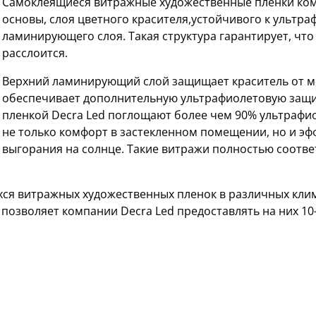
Самоклеящиеся витражные художественные пленки комп
основы, слоя цветного красителя,устойчивого к ультр
ламинирующего слоя. Такая структура гарантирует, что 
расслоится.
Верхний ламинирующий слой защищает краситель от м
обеспечивает дополнительную ультрафиолетовую защи
пленкой Decra Led поглощают более чем 90% ультрафи
не только комфорт в застекленном помещении, но и э
выгорания на солнце. Такие витражи полностью соответ
ся витражных художественных пленок в различных кли
 позволяет компании Decra Led предоставлять на них 1