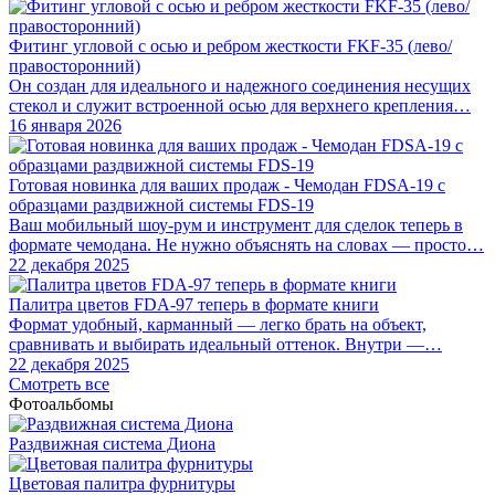
Фитинг угловой с осью и ребром жесткости FKF-35 (лево/
правосторонний)
Он создан для идеального и надежного соединения несущих
стекол и служит встроенной осью для верхнего крепления…
16 января 2026
Готовая новинка для ваших продаж - Чемодан FDSA-19 с
образцами раздвижной системы FDS‑19
Ваш мобильный шоу-рум и инструмент для сделок теперь в
формате чемодана. Не нужно объяснять на словах — просто…
22 декабря 2025
Палитра цветов FDA-97 теперь в формате книги
Формат удобный, карманный — легко брать на объект,
сравнивать и выбирать идеальный оттенок. Внутри —…
22 декабря 2025
Смотреть все
Фотоальбомы
Раздвижная система Диона
Цветовая палитра фурнитуры