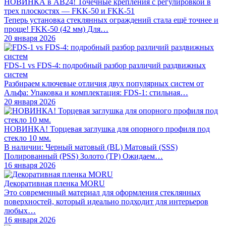
НОВИНКА в АВ24! Точечные крепления с регулировкой в
трех плоскостях — FKK-50 и FKK-51
Теперь установка стеклянных ограждений стала ещё точнее и
проще! FKK-50 (42 мм) Для…
20 января 2026
FDS-1 vs FDS-4: подробный разбор различий раздвижных
систем
Разбираем ключевые отличия двух популярных систем от
Альфа: Упаковка и комплектация: FDS-1: стильная…
20 января 2026
НОВИНКА! Торцевая заглушка для опорного профиля под
стекло 10 мм.
В наличии: Черный матовый (BL) Матовый (SSS)
Полированный (PSS) Золото (TP) Ожидаем…
16 января 2026
Декоративная пленка MORU
Это современный материал для оформления стеклянных
поверхностей, который идеально подходит для интерьеров
любых…
16 января 2026