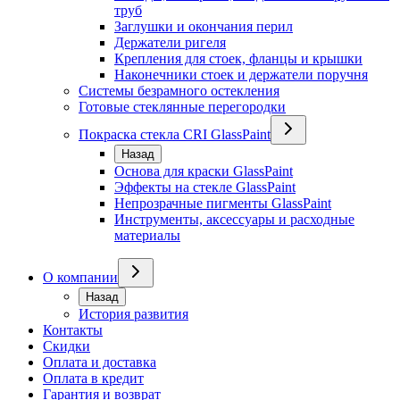
труб
Заглушки и окончания перил
Держатели ригеля
Крепления для стоек, фланцы и крышки
Наконечники стоек и держатели поручня
Системы безрамного остекления
Готовые стеклянные перегородки
Покраска стекла CRI GlassPaint
Назад
Основа для краски GlassPaint
Эффекты на стекле GlassPaint
Непрозрачные пигменты GlassPaint
Инструменты, аксессуары и расходные
материалы
О компании
Назад
История развития
Контакты
Скидки
Оплата и доставка
Оплата в кредит
Гарантия и возврат