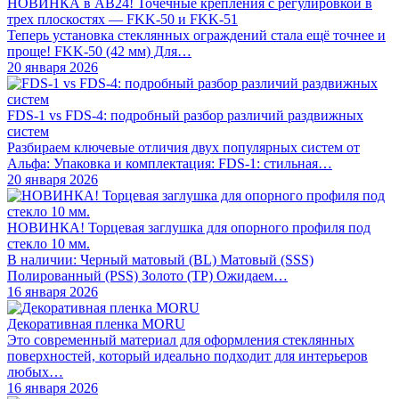
НОВИНКА в АВ24! Точечные крепления с регулировкой в
трех плоскостях — FKK-50 и FKK-51
Теперь установка стеклянных ограждений стала ещё точнее и
проще! FKK-50 (42 мм) Для…
20 января 2026
FDS-1 vs FDS-4: подробный разбор различий раздвижных
систем
Разбираем ключевые отличия двух популярных систем от
Альфа: Упаковка и комплектация: FDS-1: стильная…
20 января 2026
НОВИНКА! Торцевая заглушка для опорного профиля под
стекло 10 мм.
В наличии: Черный матовый (BL) Матовый (SSS)
Полированный (PSS) Золото (TP) Ожидаем…
16 января 2026
Декоративная пленка MORU
Это современный материал для оформления стеклянных
поверхностей, который идеально подходит для интерьеров
любых…
16 января 2026