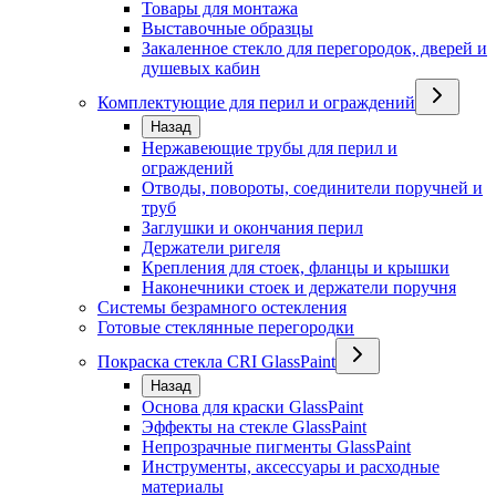
Товары для монтажа
Выставочные образцы
Закаленное стекло для перегородок, дверей и
душевых кабин
Комплектующие для перил и ограждений
Назад
Нержавеющие трубы для перил и
ограждений
Отводы, повороты, соединители поручней и
труб
Заглушки и окончания перил
Держатели ригеля
Крепления для стоек, фланцы и крышки
Наконечники стоек и держатели поручня
Системы безрамного остекления
Готовые стеклянные перегородки
Покраска стекла CRI GlassPaint
Назад
Основа для краски GlassPaint
Эффекты на стекле GlassPaint
Непрозрачные пигменты GlassPaint
Инструменты, аксессуары и расходные
материалы