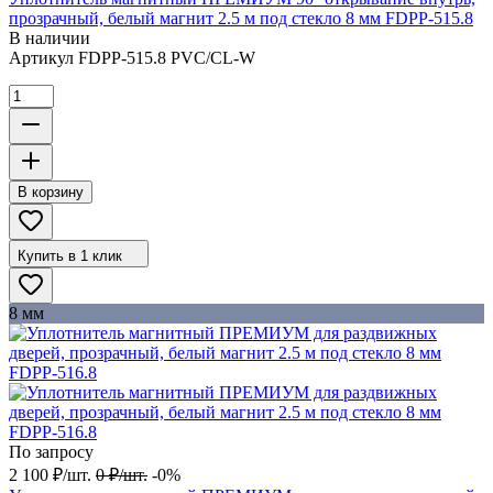
прозрачный, белый магнит 2.5 м под стекло 8 мм FDPP-515.8
В наличии
Артикул
FDPP-515.8 PVC/CL-W
В корзину
Купить в 1 клик
8 мм
По запросу
2 100
₽
/
шт.
0
₽
/
шт.
-0%