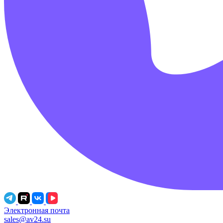
Электронная почта
sales@av24.su