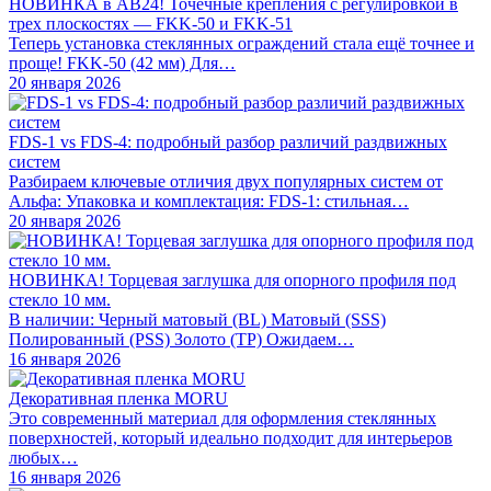
НОВИНКА в АВ24! Точечные крепления с регулировкой в
трех плоскостях — FKK-50 и FKK-51
Теперь установка стеклянных ограждений стала ещё точнее и
проще! FKK-50 (42 мм) Для…
20 января 2026
FDS-1 vs FDS-4: подробный разбор различий раздвижных
систем
Разбираем ключевые отличия двух популярных систем от
Альфа: Упаковка и комплектация: FDS-1: стильная…
20 января 2026
НОВИНКА! Торцевая заглушка для опорного профиля под
стекло 10 мм.
В наличии: Черный матовый (BL) Матовый (SSS)
Полированный (PSS) Золото (TP) Ожидаем…
16 января 2026
Декоративная пленка MORU
Это современный материал для оформления стеклянных
поверхностей, который идеально подходит для интерьеров
любых…
16 января 2026