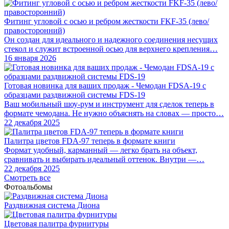
Фитинг угловой с осью и ребром жесткости FKF-35 (лево/
правосторонний)
Он создан для идеального и надежного соединения несущих
стекол и служит встроенной осью для верхнего крепления…
16 января 2026
Готовая новинка для ваших продаж - Чемодан FDSA-19 с
образцами раздвижной системы FDS‑19
Ваш мобильный шоу-рум и инструмент для сделок теперь в
формате чемодана. Не нужно объяснять на словах — просто…
22 декабря 2025
Палитра цветов FDA-97 теперь в формате книги
Формат удобный, карманный — легко брать на объект,
сравнивать и выбирать идеальный оттенок. Внутри —…
22 декабря 2025
Смотреть все
Фотоальбомы
Раздвижная система Диона
Цветовая палитра фурнитуры