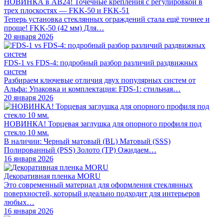
НОВИНКА в АВ24! Точечные крепления с регулировкой в
трех плоскостях — FKK-50 и FKK-51
Теперь установка стеклянных ограждений стала ещё точнее и
проще! FKK-50 (42 мм) Для…
20 января 2026
FDS-1 vs FDS-4: подробный разбор различий раздвижных
систем
Разбираем ключевые отличия двух популярных систем от
Альфа: Упаковка и комплектация: FDS-1: стильная…
20 января 2026
НОВИНКА! Торцевая заглушка для опорного профиля под
стекло 10 мм.
В наличии: Черный матовый (BL) Матовый (SSS)
Полированный (PSS) Золото (TP) Ожидаем…
16 января 2026
Декоративная пленка MORU
Это современный материал для оформления стеклянных
поверхностей, который идеально подходит для интерьеров
любых…
16 января 2026