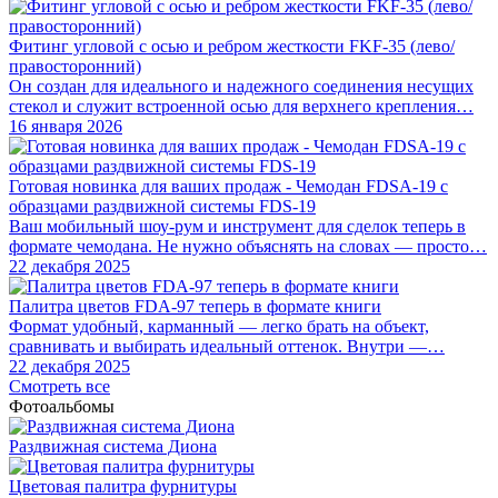
Фитинг угловой с осью и ребром жесткости FKF-35 (лево/
правосторонний)
Он создан для идеального и надежного соединения несущих
стекол и служит встроенной осью для верхнего крепления…
16 января 2026
Готовая новинка для ваших продаж - Чемодан FDSA-19 с
образцами раздвижной системы FDS‑19
Ваш мобильный шоу-рум и инструмент для сделок теперь в
формате чемодана. Не нужно объяснять на словах — просто…
22 декабря 2025
Палитра цветов FDA-97 теперь в формате книги
Формат удобный, карманный — легко брать на объект,
сравнивать и выбирать идеальный оттенок. Внутри —…
22 декабря 2025
Смотреть все
Фотоальбомы
Раздвижная система Диона
Цветовая палитра фурнитуры