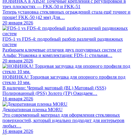
НОВИНКА в АВ24! Точечные крепления с регулировкой в
трех плоскостях — FKK-50 и FKK-51
Теперь установка стеклянных ограждений стала ещё точнее и
проще! FKK-50 (42 мм) Для…
20 января 2026
FDS-1 vs FDS-4: подробный разбор различий раздвижных
систем
Разбираем ключевые отличия двух популярных систем от
Альфа: Упаковка и комплектация: FDS-1: стильная…
20 января 2026
НОВИНКА! Торцевая заглушка для опорного профиля под
стекло 10 мм.
В наличии: Черный матовый (BL) Матовый (SSS)
Полированный (PSS) Золото (TP) Ожидаем…
16 января 2026
Декоративная пленка MORU
Это современный материал для оформления стеклянных
поверхностей, который идеально подходит для интерьеров
любых…
16 января 2026