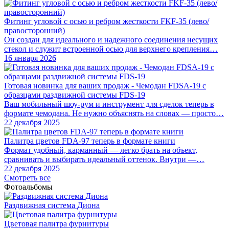
Фитинг угловой с осью и ребром жесткости FKF-35 (лево/
правосторонний)
Он создан для идеального и надежного соединения несущих
стекол и служит встроенной осью для верхнего крепления…
16 января 2026
Готовая новинка для ваших продаж - Чемодан FDSA-19 с
образцами раздвижной системы FDS‑19
Ваш мобильный шоу-рум и инструмент для сделок теперь в
формате чемодана. Не нужно объяснять на словах — просто…
22 декабря 2025
Палитра цветов FDA-97 теперь в формате книги
Формат удобный, карманный — легко брать на объект,
сравнивать и выбирать идеальный оттенок. Внутри —…
22 декабря 2025
Смотреть все
Фотоальбомы
Раздвижная система Диона
Цветовая палитра фурнитуры