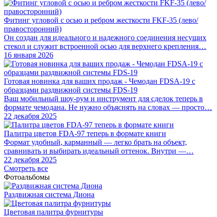
Фитинг угловой с осью и ребром жесткости FKF-35 (лево/
правосторонний)
Он создан для идеального и надежного соединения несущих
стекол и служит встроенной осью для верхнего крепления…
16 января 2026
Готовая новинка для ваших продаж - Чемодан FDSA-19 с
образцами раздвижной системы FDS‑19
Ваш мобильный шоу-рум и инструмент для сделок теперь в
формате чемодана. Не нужно объяснять на словах — просто…
22 декабря 2025
Палитра цветов FDA-97 теперь в формате книги
Формат удобный, карманный — легко брать на объект,
сравнивать и выбирать идеальный оттенок. Внутри —…
22 декабря 2025
Смотреть все
Фотоальбомы
Раздвижная система Диона
Цветовая палитра фурнитуры