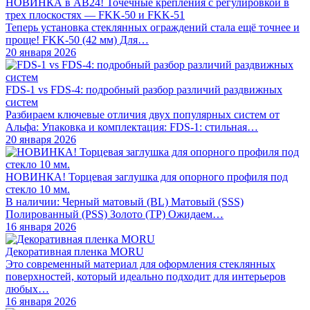
НОВИНКА в АВ24! Точечные крепления с регулировкой в
трех плоскостях — FKK-50 и FKK-51
Теперь установка стеклянных ограждений стала ещё точнее и
проще! FKK-50 (42 мм) Для…
20 января 2026
FDS-1 vs FDS-4: подробный разбор различий раздвижных
систем
Разбираем ключевые отличия двух популярных систем от
Альфа: Упаковка и комплектация: FDS-1: стильная…
20 января 2026
НОВИНКА! Торцевая заглушка для опорного профиля под
стекло 10 мм.
В наличии: Черный матовый (BL) Матовый (SSS)
Полированный (PSS) Золото (TP) Ожидаем…
16 января 2026
Декоративная пленка MORU
Это современный материал для оформления стеклянных
поверхностей, который идеально подходит для интерьеров
любых…
16 января 2026