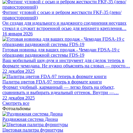
Фитинг угловой с осью и ребром жесткости FKF-35 (лево/
правосторонний)
Он создан для идеального и надежного соединения несущих
стекол и служит встроенной осью для верхнего крепления…
16 января 2026
Готовая новинка для ваших продаж - Чемодан FDSA-19 с
образцами раздвижной системы FDS‑19
Ваш мобильный шоу-рум и инструмент для сделок теперь в
формате чемодана. Не нужно объяснять на словах — просто…
22 декабря 2025
Палитра цветов FDA-97 теперь в формате книги
Формат удобный, карманный — легко брать на объект,
сравнивать и выбирать идеальный оттенок. Внутри —…
22 декабря 2025
Смотреть все
Фотоальбомы
Раздвижная система Диона
Цветовая палитра фурнитуры