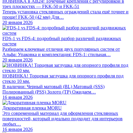
НОВИНКА в АВ24! Точечные крепления с регулировкой в
трех плоскостях — FKK-50 и FKK-51
Теперь установка стеклянных ограждений стала ещё точнее и
проще! FKK-50 (42 мм) Для…
20 января 2026
FDS-1 vs FDS-4: подробный разбор различий раздвижных
систем
Разбираем ключевые отличия двух популярных систем от
Альфа: Упаковка и комплектация: FDS-1: стильная…
20 января 2026
НОВИНКА! Торцевая заглушка для опорного профиля под
стекло 10 мм.
В наличии: Черный матовый (BL) Матовый (SSS)
Полированный (PSS) Золото (TP) Ожидаем…
16 января 2026
Декоративная пленка MORU
Это современный материал для оформления стеклянных
поверхностей, который идеально подходит для интерьеров
любых…
16 января 2026