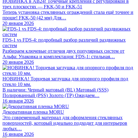
НОВИНКА в АВ24! Точечные крепления с регулировкой в
трех плоскостях — FKK-50 и FKK-51
Теперь установка стеклянных ограждений стала ещё точнее и
проще! FKK-50 (42 мм) Для…
20 января 2026
FDS-1 vs FDS-4: подробный разбор различий раздвижных
систем
Разбираем ключевые отличия двух популярных систем от
Альфа: Упаковка и комплектация: FDS-1: стильная…
20 января 2026
НОВИНКА! Торцевая заглушка для опорного профиля под
стекло 10 мм.
В наличии: Черный матовый (BL) Матовый (SSS)
Полированный (PSS) Золото (TP) Ожидаем…
16 января 2026
Декоративная пленка MORU
Это современный материал для оформления стеклянных
поверхностей, который идеально подходит для интерьеров
любых…
16 января 2026