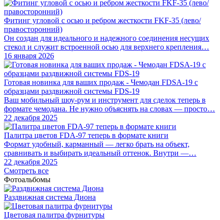
Фитинг угловой с осью и ребром жесткости FKF-35 (лево/
правосторонний)
Он создан для идеального и надежного соединения несущих
стекол и служит встроенной осью для верхнего крепления…
16 января 2026
Готовая новинка для ваших продаж - Чемодан FDSA-19 с
образцами раздвижной системы FDS‑19
Ваш мобильный шоу-рум и инструмент для сделок теперь в
формате чемодана. Не нужно объяснять на словах — просто…
22 декабря 2025
Палитра цветов FDA-97 теперь в формате книги
Формат удобный, карманный — легко брать на объект,
сравнивать и выбирать идеальный оттенок. Внутри —…
22 декабря 2025
Смотреть все
Фотоальбомы
Раздвижная система Диона
Цветовая палитра фурнитуры