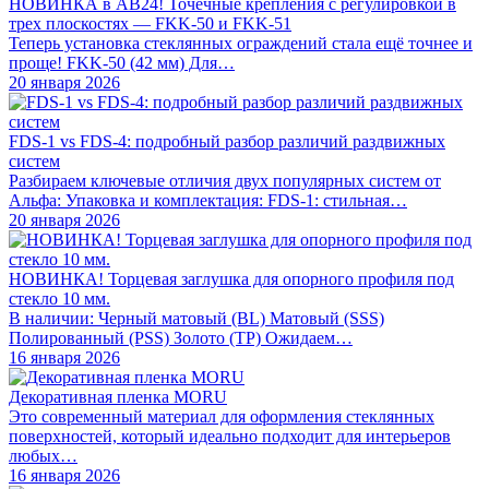
НОВИНКА в АВ24! Точечные крепления с регулировкой в
трех плоскостях — FKK-50 и FKK-51
Теперь установка стеклянных ограждений стала ещё точнее и
проще! FKK-50 (42 мм) Для…
20 января 2026
FDS-1 vs FDS-4: подробный разбор различий раздвижных
систем
Разбираем ключевые отличия двух популярных систем от
Альфа: Упаковка и комплектация: FDS-1: стильная…
20 января 2026
НОВИНКА! Торцевая заглушка для опорного профиля под
стекло 10 мм.
В наличии: Черный матовый (BL) Матовый (SSS)
Полированный (PSS) Золото (TP) Ожидаем…
16 января 2026
Декоративная пленка MORU
Это современный материал для оформления стеклянных
поверхностей, который идеально подходит для интерьеров
любых…
16 января 2026