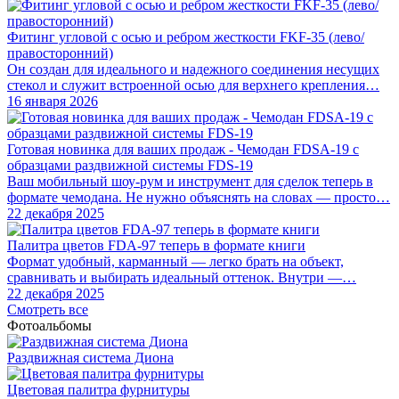
Фитинг угловой с осью и ребром жесткости FKF-35 (лево/
правосторонний)
Он создан для идеального и надежного соединения несущих
стекол и служит встроенной осью для верхнего крепления…
16 января 2026
Готовая новинка для ваших продаж - Чемодан FDSA-19 с
образцами раздвижной системы FDS‑19
Ваш мобильный шоу-рум и инструмент для сделок теперь в
формате чемодана. Не нужно объяснять на словах — просто…
22 декабря 2025
Палитра цветов FDA-97 теперь в формате книги
Формат удобный, карманный — легко брать на объект,
сравнивать и выбирать идеальный оттенок. Внутри —…
22 декабря 2025
Смотреть все
Фотоальбомы
Раздвижная система Диона
Цветовая палитра фурнитуры