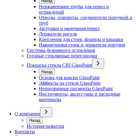
Назад
Нержавеющие трубы для перил и
ограждений
Отводы, повороты, соединители поручней и
труб
Заглушки и окончания перил
Держатели ригеля
Крепления для стоек, фланцы и крышки
Наконечники стоек и держатели поручня
Системы безрамного остекления
Готовые стеклянные перегородки
Покраска стекла CRI GlassPaint
Назад
Основа для краски GlassPaint
Эффекты на стекле GlassPaint
Непрозрачные пигменты GlassPaint
Инструменты, аксессуары и расходные
материалы
О компании
Назад
История развития
Контакты