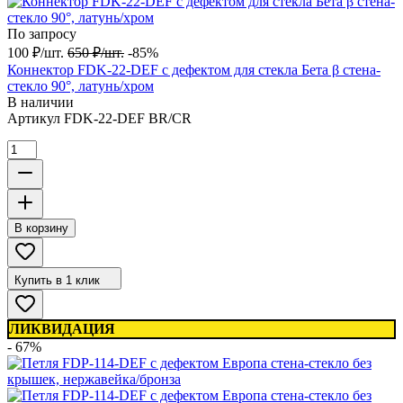
По запросу
100
₽
/
шт.
650
₽
/
шт.
-85%
Коннектор FDK-22-DEF с дефектом для стекла Бета β стена-
стекло 90°, латунь/хром
В наличии
Артикул
FDK-22-DEF BR/CR
В корзину
Купить в 1 клик
ЛИКВИДАЦИЯ
- 67%