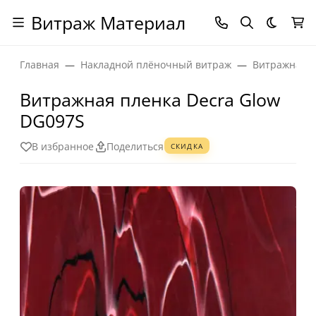
Витраж Материал
Темная
Главная
Накладной плёночный витраж
Витражная п
Витражная пленка Decra Glow
DG097S
В избранное
Поделиться
СКИДКА