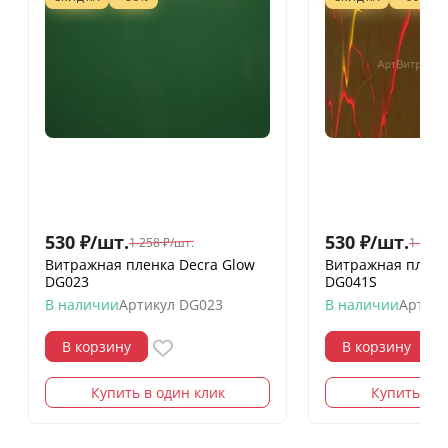
530
₽
/
шт.
530
₽
/
шт.
1 258
₽
/
шт.
1 315
Витражная пленка Decra Glow
Витражная пленк
DG023
DG041S
В наличии
Артикул
DG023
В наличии
Артику
В корзину
В корзину
Купить в один клик
Купить в о