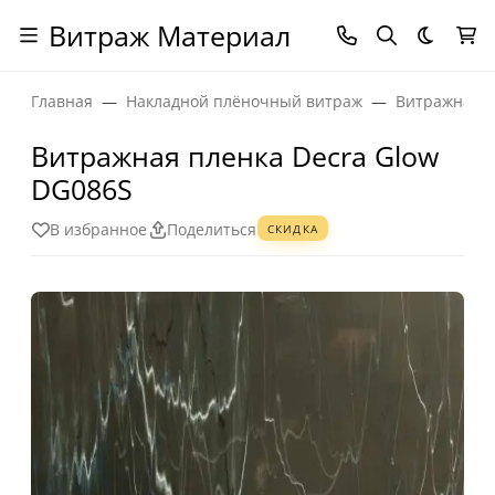
Витраж Материал
Темная
Главная
Накладной плёночный витраж
Витражная п
Витражная пленка Decra Glow
DG086S
В избранное
Поделиться
СКИДКА