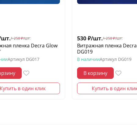
/
шт.
530
₽
/
шт.
1 258
₽
/
шт.
1 258
₽
/
шт.
жная пленка Decra Glow
Витражная пленка Decra
7
DG019
ичии
Артикул
DG017
В наличии
Артикул
DG019
орзину
В корзину
Купить в один клик
Купить в один кли