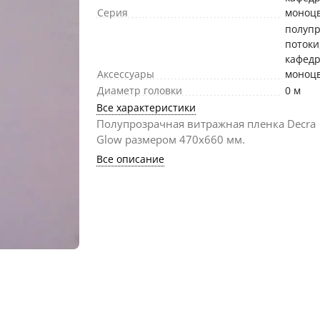
Серия
моноц
полуп
потоки
кафед
Аксессуары
моноц
Диаметр головки
0 м
Все характеристики
Полупрозрачная витражная пленка Decra
Glow размером 470х660 мм.
Все описание