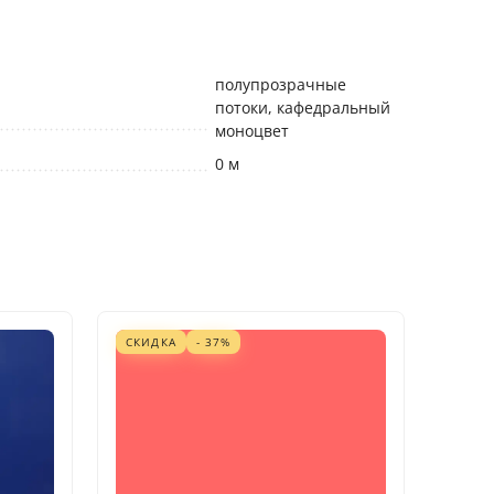
полупрозрачные
потоки, кафедральный
моноцвет
0 м
СКИДКА
- 37%
ЛИК