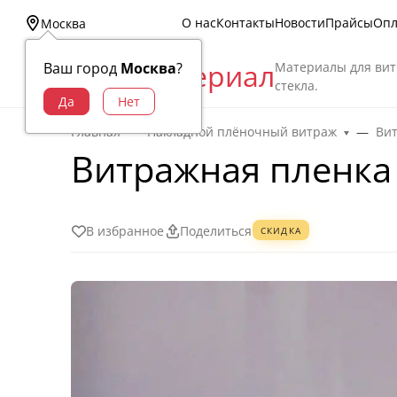
О нас
Контакты
Новости
Прайсы
Опл
Москва
Витраж Материал
Материалы для вит
Ваш город
Москва
?
стекла.
Главная
Накладной плёночный витраж
Ви
Витражная пленка
В избранное
Поделиться
СКИДКА