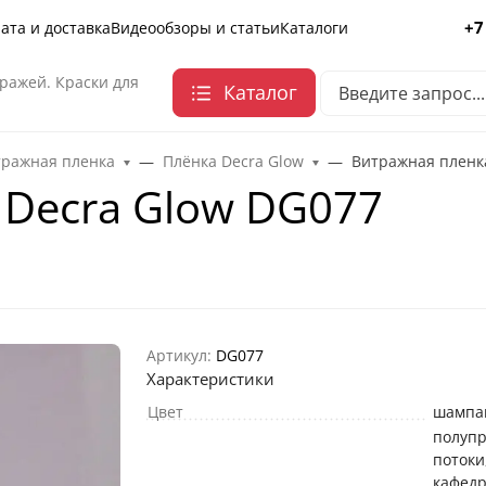
+7
ата и доставка
Видеообзоры и статьи
Каталоги
ражей. Краски для
Каталог
тражная пленка
Плёнка Decra Glow
Витражная пленк
 Decra Glow DG077
Артикул:
DG077
Характеристики
Цвет
шампа
полуп
потоки
кафед