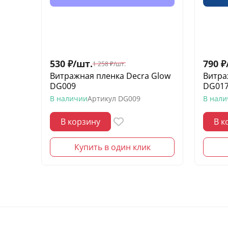
530
₽
/
шт.
790
₽
1 258
₽
/
шт.
Витражная пленка Decra Glow
Витра
DG009
DG01
В наличии
Артикул
DG009
В нал
В корзину
В к
Купить в один клик