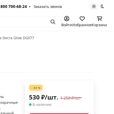
 800 700-68-24
Заказать звонок
Светлая те
Темна
Поиск
Войти
Избранное
Корзина
а Decra Glow DG077
- 58 %
530
₽
/
шт.
нь
1 258
₽
/
шт.
розрачные
В наличии
,
ральный