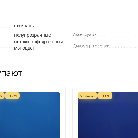
шампань
Аксессуары
полупрозрачные
потоки, кафедральный
Диаметр головки
моноцвет
упают
А
- 37%
СКИДКА
- 58%