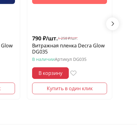
790
₽
/
шт.
1 30
1 258
₽
/
шт.
 Glow
Витражная пленка Decra Glow
Витр
DG035
SR100
В наличии
Артикул
DG035
В нал
В корзину
В 
к
Купить в один клик