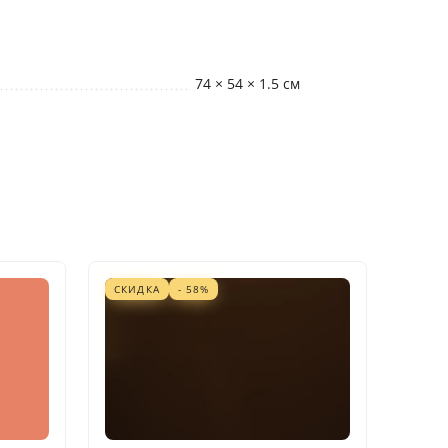
74 × 54 × 1.5 см
СКИДКА
- 58%
СКИД