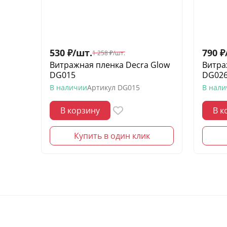
530
₽
/
шт.
790
₽
1 258
₽
/
шт.
Витражная пленка Decra Glow
Витра
DG015
DG02
В наличии
Артикул
DG015
В нал
В корзину
В к
Купить в один клик