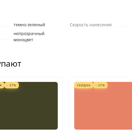
темно-зеленый
Скорость нанесения
непрозрачный
моноцвет
упают
А
- 37%
СКИДКА
- 37%