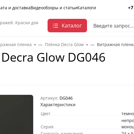
+7
ата и доставка
Видеообзоры и статьи
Каталоги
ражей. Краски для
Каталог
тражная пленка
Плёнка Decra Glow
Витражная пленк
 Decra Glow DG046
Артикул:
DG046
Характеристики
Цвет
темно
непр
Серия
моно
Скорость нанесения
74 × 5