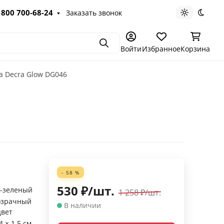
 800 700-68-24
Заказать звонок
Светлая те
Темна
Поиск
Войти
Избранное
Корзина
а Decra Glow DG046
- 58 %
530
₽
/
шт.
-зеленый
1 258
₽
/
шт.
озрачный
В наличии
цвет
4 × 1.5 см