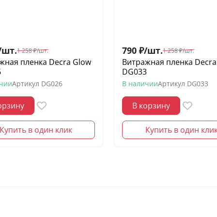
/
шт.
790
₽
/
шт.
1 258
₽
/
шт.
1 258
₽
/
шт.
жная пленка Decra Glow
Витражная пленка Decra
6
DG033
ичии
Артикул
DG026
В наличии
Артикул
DG033
орзину
В корзину
Купить в один клик
Купить в один кли