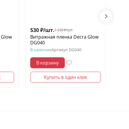
530
₽
/
шт.
530
1 258
₽
/
шт.
 Glow
Витражная пленка Decra Glow
Витр
DG040
DG04
В наличии
Артикул
DG040
В нал
В корзину
В 
к
Купить в один клик