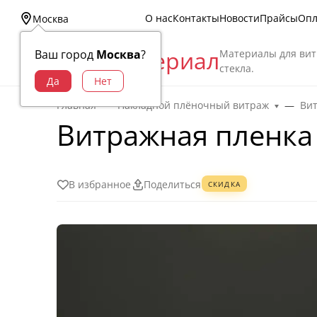
О нас
Контакты
Новости
Прайсы
Опл
Москва
Витраж Материал
Материалы для вит
Ваш город
Москва
?
стекла.
Главная
Накладной плёночный витраж
Ви
Витражная пленка
В избранное
Поделиться
СКИДКА