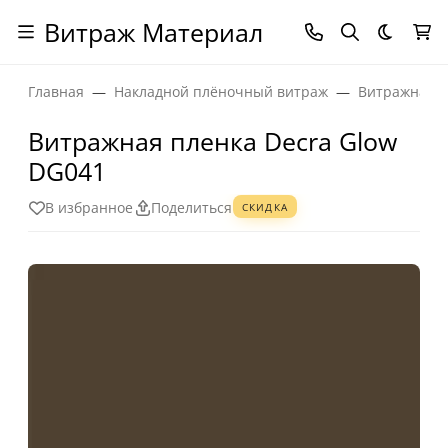
Витраж Материал
Темная
Главная
Накладной плёночный витраж
Витражная п
Витражная пленка Decra Glow
DG041
В избранное
Поделиться
СКИДКА