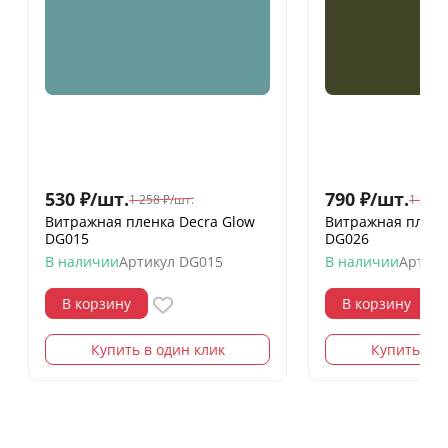
530
₽
/
шт.
790
₽
/
шт.
1 258
₽
/
шт.
1 258
Витражная пленка Decra Glow
Витражная пленк
DG015
DG026
В наличии
Артикул
DG015
В наличии
Артику
В корзину
В корзину
Купить в один клик
Купить в о