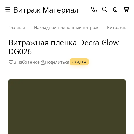
Витраж Материал
Темная
Главная
Накладной плёночный витраж
Витражная п
Витражная пленка Decra Glow
DG026
В избранное
Поделиться
СКИДКА