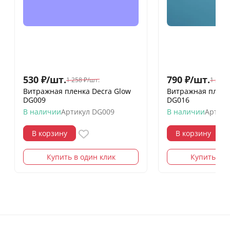
530
₽
/
шт.
790
₽
/
шт.
1 258
₽
/
шт.
1 258
Витражная пленка Decra Glow
Витражная пленк
DG009
DG016
В наличии
Артикул
DG009
В наличии
Артику
В корзину
В корзину
Купить в один клик
Купить в о