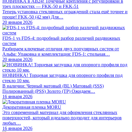
НОВИНКА в АВ24! Точечные крепления с регулировкой в
трех плоскостях — FKK-50 и FKK-51
Теперь установка стеклянных ограждений стала ещё точнее и
проще! FKK-50 (42 мм) Для…
20 января 2026
FDS-1 vs FDS-4: подробный разбор различий раздвижных
систем
Разбираем ключевые отличия двух популярных систем от
Альфа: Упаковка и комплектация: FDS-1: стильная…
20 января 2026
НОВИНКА! Торцевая заглушка для опорного профиля под
стекло 10 мм.
В наличии: Черный матовый (BL) Матовый (SSS)
Полированный (PSS) Золото (TP) Ожидаем…
16 января 2026
Декоративная пленка MORU
Это современный материал для оформления стеклянных
поверхностей, который идеально подходит для интерьеров
любых…
16 января 2026