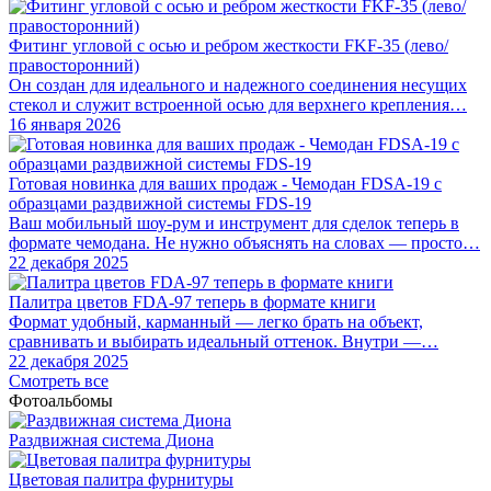
Фитинг угловой с осью и ребром жесткости FKF-35 (лево/
правосторонний)
Он создан для идеального и надежного соединения несущих
стекол и служит встроенной осью для верхнего крепления…
16 января 2026
Готовая новинка для ваших продаж - Чемодан FDSA-19 с
образцами раздвижной системы FDS‑19
Ваш мобильный шоу-рум и инструмент для сделок теперь в
формате чемодана. Не нужно объяснять на словах — просто…
22 декабря 2025
Палитра цветов FDA-97 теперь в формате книги
Формат удобный, карманный — легко брать на объект,
сравнивать и выбирать идеальный оттенок. Внутри —…
22 декабря 2025
Смотреть все
Фотоальбомы
Раздвижная система Диона
Цветовая палитра фурнитуры