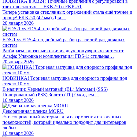
НОВИНКА в АВ24! Точечные крепления с регулировкой в
трех плоскостях — FKK-50 и FKK-51
Теперь установка стеклянных ограждений стала ещё точнее и
проще! FKK-50 (42 мм) Для…
20 января 2026
FDS-1 vs FDS-4: подробный разбор различий раздвижных
систем
Разбираем ключевые отличия двух популярных систем от
Альфа: Упаковка и комплектация: FDS-1: стильная…
20 января 2026
НОВИНКА! Торцевая заглушка для опорного профиля под
стекло 10 мм.
В наличии: Черный матовый (BL) Матовый (SSS)
Полированный (PSS) Золото (TP) Ожидаем…
16 января 2026
Декоративная пленка MORU
Это современный материал для оформления стеклянных
поверхностей, который идеально подходит для интерьеров
любых…
16 января 2026