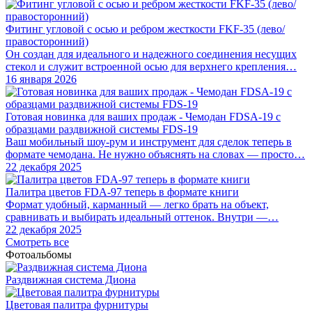
Фитинг угловой с осью и ребром жесткости FKF-35 (лево/
правосторонний)
Он создан для идеального и надежного соединения несущих
стекол и служит встроенной осью для верхнего крепления…
16 января 2026
Готовая новинка для ваших продаж - Чемодан FDSA-19 с
образцами раздвижной системы FDS‑19
Ваш мобильный шоу-рум и инструмент для сделок теперь в
формате чемодана. Не нужно объяснять на словах — просто…
22 декабря 2025
Палитра цветов FDA-97 теперь в формате книги
Формат удобный, карманный — легко брать на объект,
сравнивать и выбирать идеальный оттенок. Внутри —…
22 декабря 2025
Смотреть все
Фотоальбомы
Раздвижная система Диона
Цветовая палитра фурнитуры