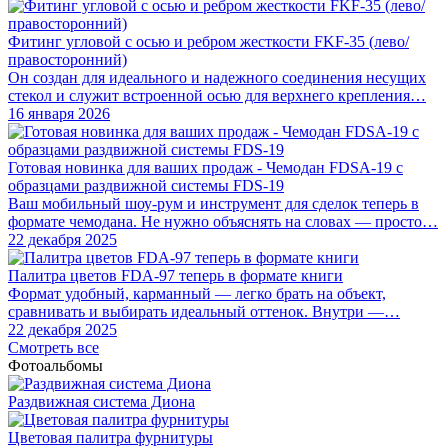
Фитинг угловой с осью и ребром жесткости FKF-35 (лево/
правосторонний)
Он создан для идеального и надежного соединения несущих
стекол и служит встроенной осью для верхнего крепления…
16 января 2026
Готовая новинка для ваших продаж - Чемодан FDSA-19 с
образцами раздвижной системы FDS‑19
Ваш мобильный шоу-рум и инструмент для сделок теперь в
формате чемодана. Не нужно объяснять на словах — просто…
22 декабря 2025
Палитра цветов FDA-97 теперь в формате книги
Формат удобный, карманный — легко брать на объект,
сравнивать и выбирать идеальный оттенок. Внутри —…
22 декабря 2025
Смотреть все
Фотоальбомы
Раздвижная система Диона
Цветовая палитра фурнитуры