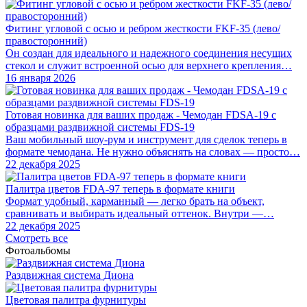
Фитинг угловой с осью и ребром жесткости FKF-35 (лево/
правосторонний)
Он создан для идеального и надежного соединения несущих
стекол и служит встроенной осью для верхнего крепления…
16 января 2026
Готовая новинка для ваших продаж - Чемодан FDSA-19 с
образцами раздвижной системы FDS‑19
Ваш мобильный шоу-рум и инструмент для сделок теперь в
формате чемодана. Не нужно объяснять на словах — просто…
22 декабря 2025
Палитра цветов FDA-97 теперь в формате книги
Формат удобный, карманный — легко брать на объект,
сравнивать и выбирать идеальный оттенок. Внутри —…
22 декабря 2025
Смотреть все
Фотоальбомы
Раздвижная система Диона
Цветовая палитра фурнитуры