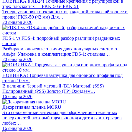
НОВИНКА в АВ24! Точечные крепления с регулировкой в
трех плоскостях — FKK-50 и FKK-51
Теперь установка стеклянных ограждений стала ещё точнее и
проще! FKK-50 (42 мм) Для…
20 января 2026
FDS-1 vs FDS-4: подробный разбор различий раздвижных
систем
Разбираем ключевые отличия двух популярных систем от
Альфа: Упаковка и комплектация: FDS-1: стильная…
20 января 2026
НОВИНКА! Торцевая заглушка для опорного профиля под
стекло 10 мм.
В наличии: Черный матовый (BL) Матовый (SSS)
Полированный (PSS) Золото (TP) Ожидаем…
16 января 2026
Декоративная пленка MORU
Это современный материал для оформления стеклянных
поверхностей, который идеально подходит для интерьеров
любых…
16 января 2026