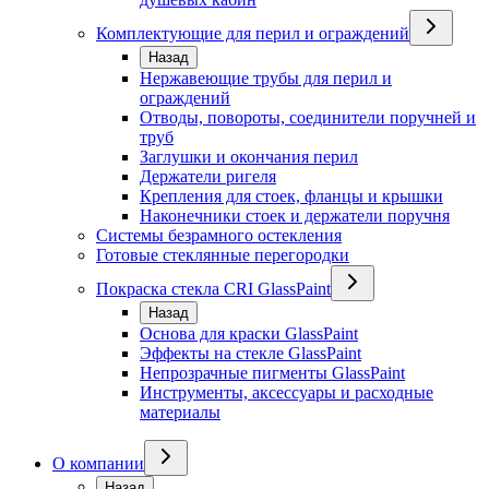
Комплектующие для перил и ограждений
Назад
Нержавеющие трубы для перил и
ограждений
Отводы, повороты, соединители поручней и
труб
Заглушки и окончания перил
Держатели ригеля
Крепления для стоек, фланцы и крышки
Наконечники стоек и держатели поручня
Системы безрамного остекления
Готовые стеклянные перегородки
Покраска стекла CRI GlassPaint
Назад
Основа для краски GlassPaint
Эффекты на стекле GlassPaint
Непрозрачные пигменты GlassPaint
Инструменты, аксессуары и расходные
материалы
О компании
Назад