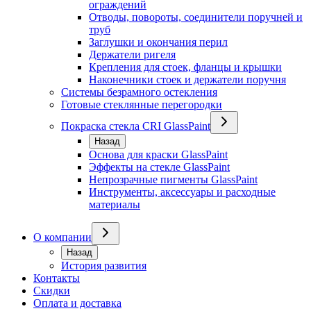
ограждений
Отводы, повороты, соединители поручней и
труб
Заглушки и окончания перил
Держатели ригеля
Крепления для стоек, фланцы и крышки
Наконечники стоек и держатели поручня
Системы безрамного остекления
Готовые стеклянные перегородки
Покраска стекла CRI GlassPaint
Назад
Основа для краски GlassPaint
Эффекты на стекле GlassPaint
Непрозрачные пигменты GlassPaint
Инструменты, аксессуары и расходные
материалы
О компании
Назад
История развития
Контакты
Скидки
Оплата и доставка