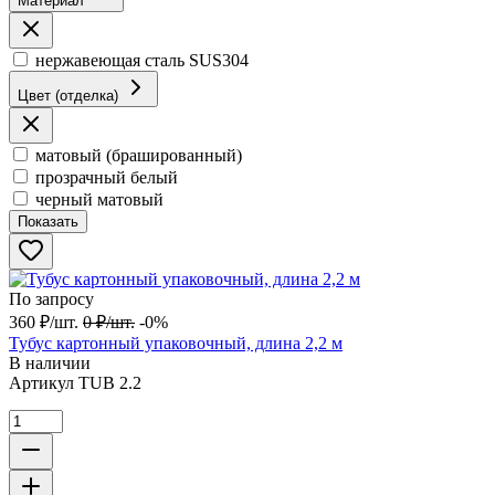
Материал
нержавеющая сталь SUS304
Цвет (отделка)
матовый (брашированный)
прозрачный белый
черный матовый
Показать
По запросу
360
₽
/
шт.
0
₽
/
шт.
-0%
Тубус картонный упаковочный, длина 2,2 м
В наличии
Артикул
TUB 2.2