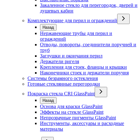
Закаленное стекло для перегородок, дверей и
душевых кабин
Комплектующие для перил и ограждений
Назад
Нержавеющие трубы для перил и
ограждений
Отводы, повороты, соединители поручней и
труб
Заглушки и окончания перил
Держатели ригеля
Крепления для стоек, фланцы и крышки
Наконечники стоек и держатели поручня
Системы безрамного остекления
Готовые стеклянные перегородки
Покраска стекла CRI GlassPaint
Назад
Основа для краски GlassPaint
Эффекты на стекле GlassPaint
Непрозрачные пигменты GlassPaint
Инструменты, аксессуары и расходные
материалы