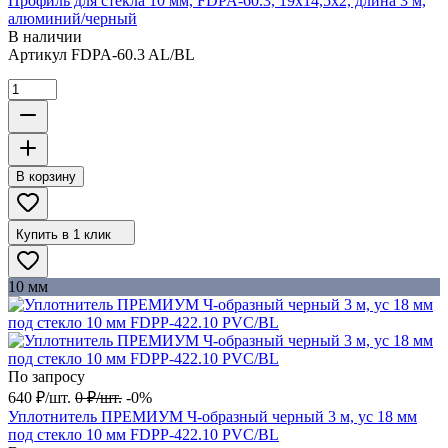
Профиль для стекла 10 мм, FDPA-60.3, 19х14,5х2, длина 3 м,
алюминий/черный
В наличии
Артикул
FDPA-60.3 AL/BL
В корзину
Купить в 1 клик
10 мм
По запросу
640
₽
/
шт.
0
₽
/
шт.
-0%
Уплотнитель ПРЕМИУМ Ч-образный черный 3 м, ус 18 мм
под стекло 10 мм FDPP-422.10 PVC/BL