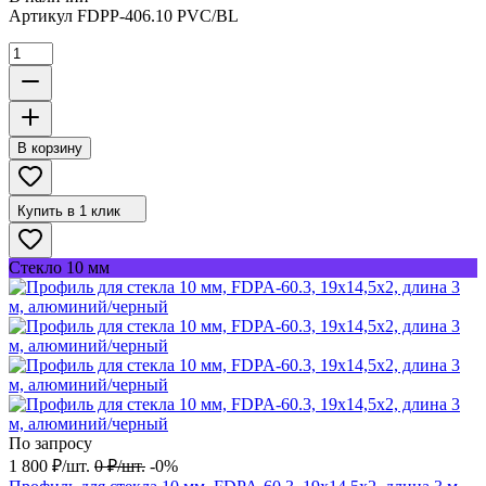
Артикул
FDPP-406.10 PVC/BL
В корзину
Купить в 1 клик
Стекло 10 мм
По запросу
1 800
₽
/
шт.
0
₽
/
шт.
-0%