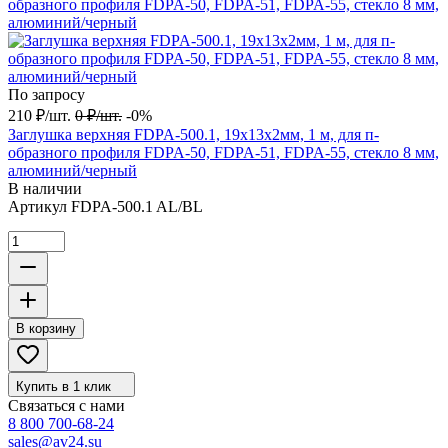
По запросу
210
₽
/
шт.
0
₽
/
шт.
-0%
Заглушка верхняя FDPA-500.1, 19х13х2мм, 1 м, для п-
образного профиля FDPA-50, FDPA-51, FDPA-55, стекло 8 мм,
алюминий/черный
В наличии
Артикул
FDPA-500.1 AL/BL
В корзину
Купить в 1 клик
Связаться с нами
8 800 700-68-24
sales@av24.su