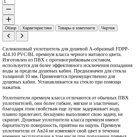
Обзор
Характеристики
Товары в комплекте
Чертеж
Силиконовый уплотнитель для душевой А-образный
FDPP-
424.10 PVC/BL
премиум класса черного матового цвета.
Изготовлен из ПВХ с противогрибковым составом,
используется для более эффективного исключения попадания
воды за пределы душевых кабин. Предназначен для стекла
толщиной 10 мм. Применяется преимущественно для
душевых кабин. Устанавливается на стекло при помощи
нажатия.
Уплотнители премиум класса отличаются от обычных ПВХ
уплотнителей, они более гибкие, мягкие и эластичные,
благодаря этим свойствам еще лучше задерживает воду,
плавно прилегают, бесшумно выполняют свою задачу, не
скрипят. Душевые уплотнители класса премиум имеют
бархатистую поверхность, приятны на ощупь. Премиум
уплотнители от Ав24 не изменяют свой цвет в течении
времени эксплуатации в том числе при попадании прямых