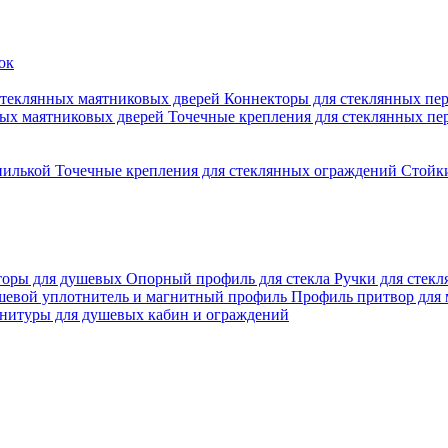
стеклянных маятниковых дверей
Коннекторы для стеклянных пе
ных маятниковых дверей
Точечные крепления для стеклянных пе
пилькой
Точечные крепления для стеклянных ограждений
Стойк
торы для душевых
Опорный профиль для стекла
Ручки для стек
евой уплотнитель и магнитный профиль
Профиль притвор для
нитуры для душевых кабин и ограждений