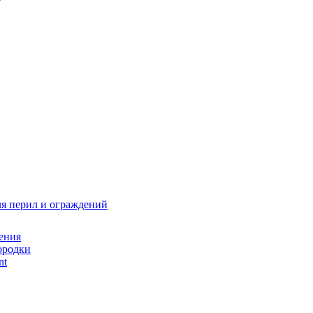
я перил и ограждений
ения
ородки
nt