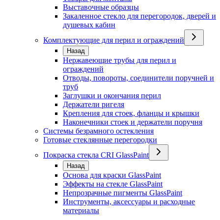
Выставочные образцы
Закаленное стекло для перегородок, дверей и
душевых кабин
Комплектующие для перил и ограждений
Назад
Нержавеющие трубы для перил и
ограждений
Отводы, повороты, соединители поручней и
труб
Заглушки и окончания перил
Держатели ригеля
Крепления для стоек, фланцы и крышки
Наконечники стоек и держатели поручня
Системы безрамного остекления
Готовые стеклянные перегородки
Покраска стекла CRI GlassPaint
Назад
Основа для краски GlassPaint
Эффекты на стекле GlassPaint
Непрозрачные пигменты GlassPaint
Инструменты, аксессуары и расходные
материалы