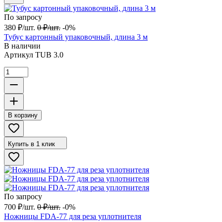
По запросу
380
₽
/
шт.
0
₽
/
шт.
-0%
Тубус картонный упаковочный, длина 3 м
В наличии
Артикул
TUB 3.0
В корзину
Купить в 1 клик
По запросу
700
₽
/
шт.
0
₽
/
шт.
-0%
Ножницы FDA-77 для реза уплотнителя