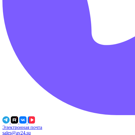
Электронная почта
sales@av24.su