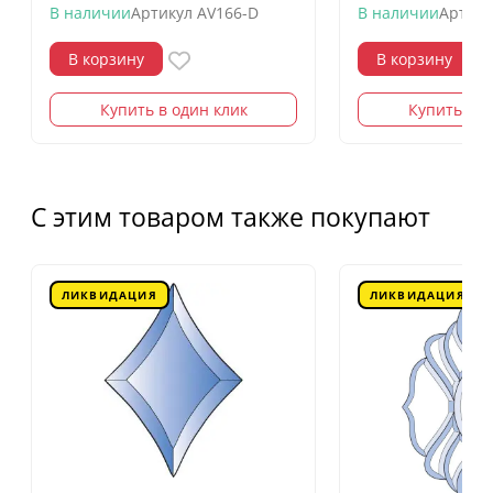
В наличии
Артикул
AV166-D
В наличии
Артику
В корзину
В корзину
Купить в один клик
Купить в о
С этим товаром также покупают
ЛИКВИДАЦИЯ
ЛИКВИДАЦИЯ