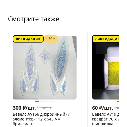
Смотрите также
- 50%
ЛИКВИДАЦИЯ
ЛИКВИДАЦИЯ
300
₽
/
шт.
60
₽
/
шт.
600
₽
/
шт.
120
₽
/
шт
Бевелс AV166 дихроичный (7
Бевелс AV19 дих
элементов) 112 х 645 мм
квадрат 76 х 76 
бриллиант
шиншилла