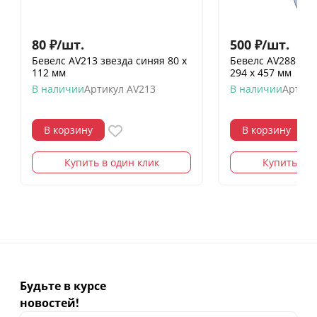
80
₽
/
шт.
500
₽
/
шт.
Бевелс AV213 звезда синяя 80 х
Бевелс AV288 (13
112 мм
294 х 457 мм
В наличии
Артикул
AV213
В наличии
Артику
В корзину
В корзину
Купить в один клик
Купить в о
Будьте в курсе
новостей!