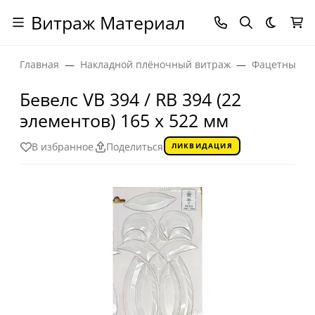
Витраж Материал
Темная
Главная
Накладной плёночный витраж
Фацетные эл
Бевелс VB 394 / RB 394 (22
элементов) 165 х 522 мм
В избранное
Поделиться
ЛИКВИДАЦИЯ