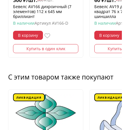
600
₽
/
шт.
120
₽
/
шт
Бевелс AV166 дихроичный (7
Бевелс AV19 дих
элементов) 112 х 645 мм
квадрат 76 х 76 
бриллиант
шиншилла
В наличии
Артикул
AV166-D
В наличии
Артику
В корзину
В корзину
Купить в один клик
Купить в о
С этим товаром также покупают
ЛИКВИДАЦИЯ
ЛИКВИДАЦИЯ