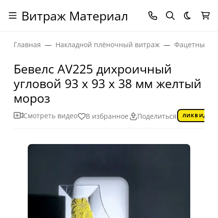
Витраж Материал
Темная
Главная
Накладной плёночный витраж
Фацетные эл
Бевелс AV225 дихроичный
угловой 93 х 93 х 38 мм желтый
мороз
Смотреть видео
В избранное
Поделиться
ЛИКВИДАЦ