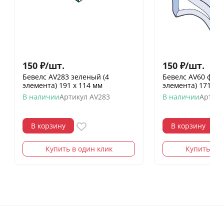
150
₽
/
шт.
150
₽
/
шт.
Бевелс AV283 зеленый (4
Бевелс AV60 фра
элемента) 191 х 114 мм
элемента) 171 х 
В наличии
Артикул
AV283
В наличии
Артику
В корзину
В корзину
Купить в один клик
Купить в о