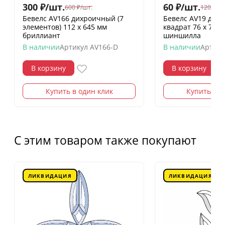
300
₽
/
шт.
60
₽
/
шт.
600
₽
/
шт.
120
₽
/
шт
Бевелс AV166 дихроичный (7
Бевелс AV19 дих
элементов) 112 х 645 мм
квадрат 76 х 76 
бриллиант
шиншилла
В наличии
Артикул
AV166-D
В наличии
Артику
В корзину
В корзину
Купить в один клик
Купить в о
С этим товаром также покупают
ЛИКВИДАЦИЯ
ЛИКВИДАЦИЯ