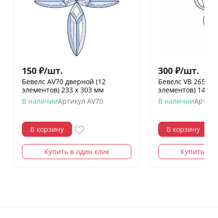
150
₽
/
шт.
300
₽
/
шт.
Бевелс AV70 дверной (12
Бевелс VB 265.2 / 
элементов) 233 х 303 мм
элементов) 145 х
В наличии
Артикул
AV70
В наличии
Артику
В корзину
В корзину
Купить в один клик
Купить в о