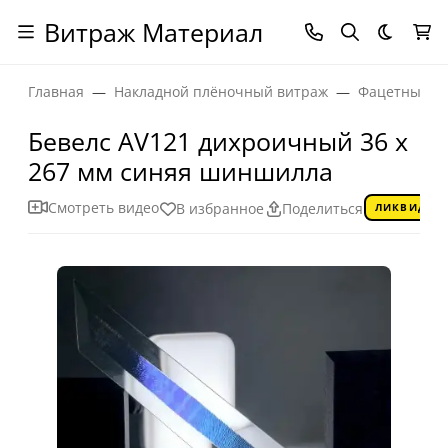
Витраж Материал
Темная
Главная
Накладной плёночный витраж
Фацетные эл
Бевелс AV121 дихроичный 36 х
267 мм синяя шиншилла
Смотреть видео
В избранное
Поделиться
ЛИКВИДАЦ