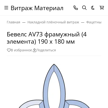
Витраж Материал
Темная
Главная
Накладной плёночный витраж
Фацетные эл
Бевелс AV73 фрамужный (4
элемента) 190 х 180 мм
В избранное
Поделиться