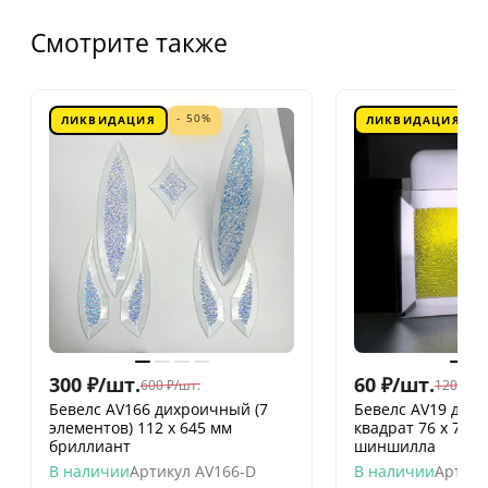
Смотрите также
- 50%
ЛИКВИДАЦИЯ
ЛИКВИДАЦИЯ
300
₽
/
шт.
60
₽
/
шт.
600
₽
/
шт.
120
₽
/
шт
Бевелс AV166 дихроичный (7
Бевелс AV19 дих
элементов) 112 х 645 мм
квадрат 76 х 76 
бриллиант
шиншилла
В наличии
Артикул
AV166-D
В наличии
Артику