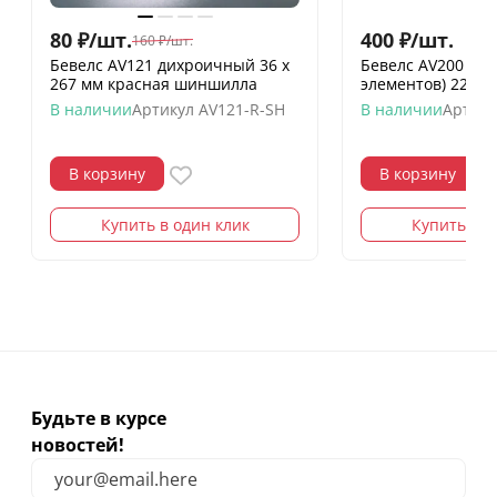
80
₽
/
шт.
400
₽
/
шт.
160
₽
/
шт.
Бевелс AV121 дихроичный 36 х
Бевелс AV200 две
267 мм красная шиншилла
элементов) 223 х
В наличии
Артикул
AV121-R-SH
В наличии
Артику
В корзину
В корзину
Купить в один клик
Купить в о
Будьте в курсе
новостей!