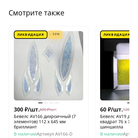
Смотрите также
- 50%
ЛИКВИДАЦИЯ
ЛИКВИДАЦИЯ
300
₽
/
шт.
60
₽
/
шт.
600
₽
/
шт.
120
₽
/
шт
Бевелс AV166 дихроичный (7
Бевелс AV19 дих
элементов) 112 х 645 мм
квадрат 76 х 76 
бриллиант
шиншилла
В наличии
Артикул
AV166-D
В наличии
Артику