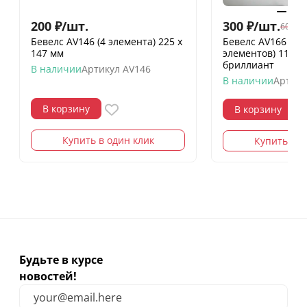
200
₽
/
шт.
300
₽
/
шт.
600
₽
/
Бевелс AV146 (4 элемента) 225 х
Бевелс AV166 ди
147 мм
элементов) 112 х
бриллиант
В наличии
Артикул
AV146
В наличии
Артику
В корзину
В корзину
Купить в один клик
Купить в о
Будьте в курсе
новостей!