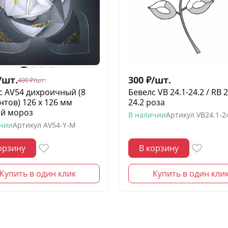
/
шт.
300
₽
/
шт.
400
₽
/
шт.
с AV54 дихроичный (8
Бевелс VB 24.1-24.2 / RB 2
нтов) 126 х 126 мм
24.2 роза
й мороз
В наличии
Артикул
VB24.1-2
ичии
Артикул
AV54-Y-M
орзину
В корзину
Купить в один клик
Купить в один кли