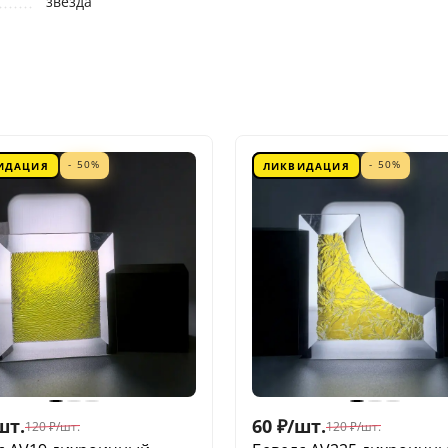
звезда
- 50%
- 50%
ИДАЦИЯ
ЛИКВИДАЦИЯ
шт.
60
₽
/
шт.
120
₽
/
шт.
120
₽
/
шт.