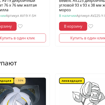
с AV19 дихроичный
Бевелс AV225 дихроичн
ат 76 х 76 мм желтая
угловой 93 х 93 х 38 мм 
илла
мороз
ичии
Артикул
AV19-Y-SH
В наличии
Артикул
AV225-Y
орзину
В корзину
Купить в один клик
Купить в один кли
упают
- 50%
ИДАЦИЯ
ЛИКВИДАЦИЯ