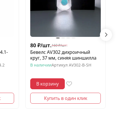
80
₽
/
шт.
150
160
₽
/
шт.
4.1-
Бевелс AV302 дихроичный
Бевел
круг, 37 мм, синяя шиншилла
х 123
4.2
В наличии
Артикул
AV302-B-SH
В нал
В корзину
В 
к
Купить в один клик