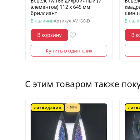
Бевелс AV166 дихроичный (7
Бевел
элементов) 112 х 645 мм
квадр
бриллиант
шинш
В наличии
Артикул
AV166-D
В нал
В корзину
В к
Купить в один клик
С этим товаром также пок
- 50%
ЛИКВИДАЦИЯ
ЛИКВ