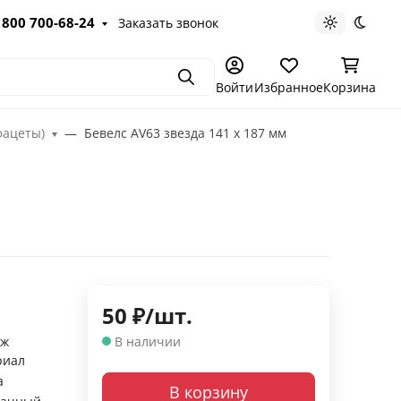
 800 700-68-24
Заказать звонок
Светлая те
Темна
Поиск
Войти
Избранное
Корзина
фацеты)
Бевелс AV63 звезда 141 х 187 мм
50
₽
/
шт.
аж
В наличии
риал
а
В корзину