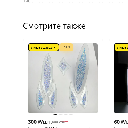
Тип
Смотрите также
- 50%
ЛИКВИДАЦИЯ
ЛИКВ
300
₽
/
шт.
60
₽
/
600
₽
/
шт.