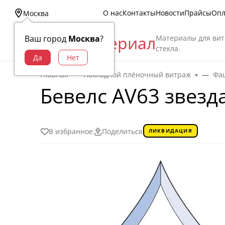
О нас
Контакты
Новости
Прайсы
Опл
Москва
Витраж Материал
Материалы для вит
Ваш город
Москва
?
стекла.
Главная
Накладной плёночный витраж
Фац
Бевелс AV63 звезда
В избранное
Поделиться
ЛИКВИДАЦИЯ