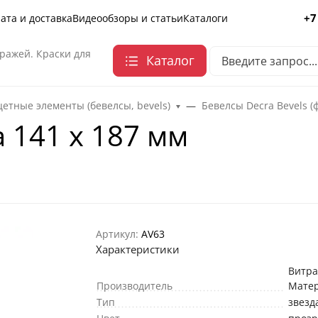
+7
ата и доставка
Видеообзоры и статьи
Каталоги
ражей. Краски для
Каталог
етные элементы (бевелсы, bevels)
Бевелсы Decra Bevels (
 141 х 187 мм
Артикул:
AV63
Характеристики
Витр
Производитель
Мате
Тип
звезд