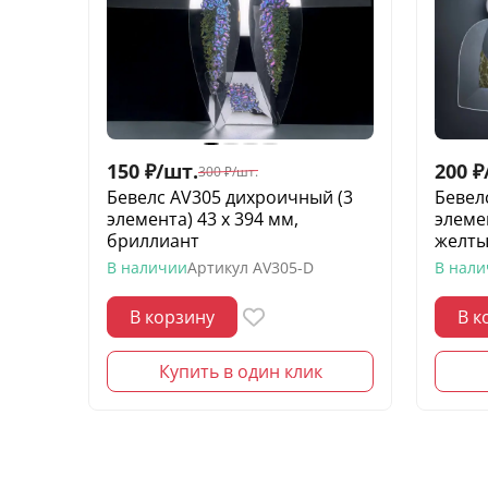
150
₽
/
шт.
200
₽
300
₽
/
шт.
Бевелс AV305 дихроичный (3
Бевел
элемента) 43 х 394 мм,
элеме
бриллиант
желты
В наличии
Артикул
AV305-D
В нал
В корзину
В к
Купить в один клик