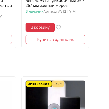
ый
Бевелс AV121 дихроичный 36 х
Беве
желтый
267 мм желтый мороз
квадр
моро
В наличии
Артикул
AV121-Y-M
-M
В нал
В корзину
В 
к
Купить в один клик
- 50%
ЛИКВИДАЦИЯ
ЛИК