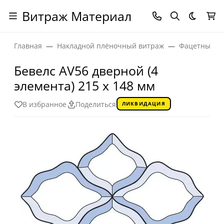
Витраж Материал
Темная
Главная
Накладной плёночный витраж
Фацетные эл
Бевелс AV56 дверной (4
элемента) 215 х 148 мм
В избранное
Поделиться
ЛИКВИДАЦИЯ