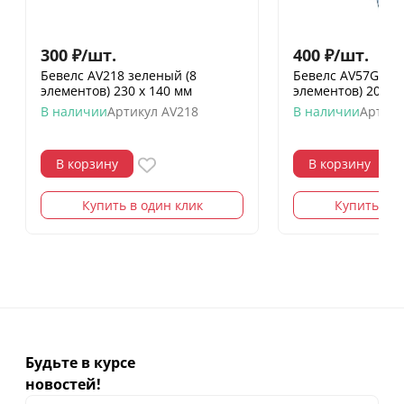
300
₽
/
шт.
400
₽
/
шт.
Бевелс AV218 зеленый (8
Бевелс AV57G две
элементов) 230 х 140 мм
элементов) 203 х
В наличии
Артикул
AV218
В наличии
Артику
В корзину
В корзину
Купить в один клик
Купить в о
Будьте в курсе
новостей!