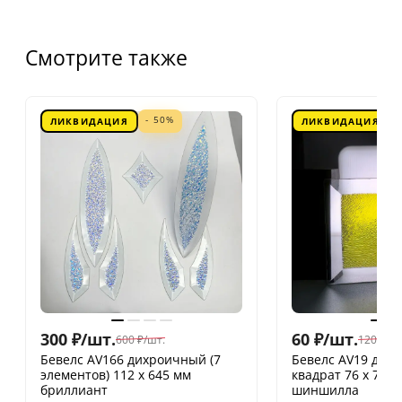
Смотрите также
- 50%
ЛИКВИДАЦИЯ
ЛИКВИДАЦИЯ
300
₽
/
шт.
60
₽
/
шт.
600
₽
/
шт.
120
₽
/
шт
Бевелс AV166 дихроичный (7
Бевелс AV19 дих
элементов) 112 х 645 мм
квадрат 76 х 76 
бриллиант
шиншилла