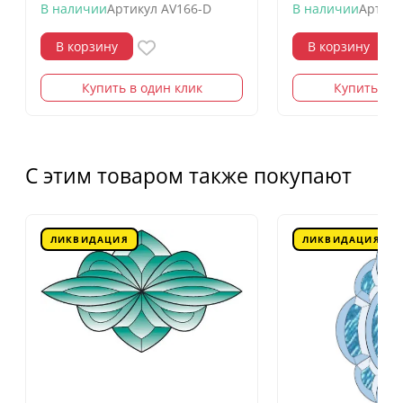
В наличии
Артикул
AV166-D
В наличии
Артику
В корзину
В корзину
Купить в один клик
Купить в о
С этим товаром также покупают
ЛИКВИДАЦИЯ
ЛИКВИДАЦИЯ