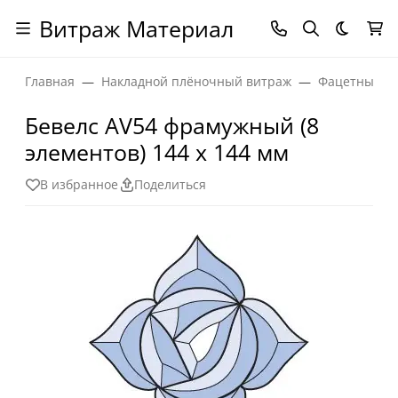
Витраж Материал
Темная
Главная
Накладной плёночный витраж
Фацетные эл
Бевелс AV54 фрамужный (8
элементов) 144 х 144 мм
В избранное
Поделиться