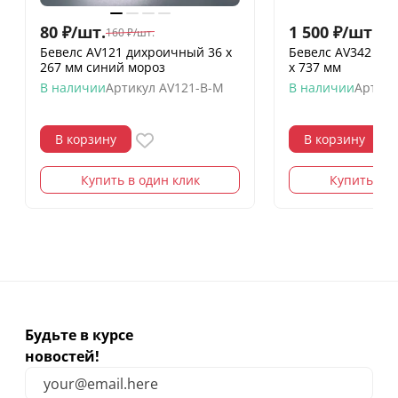
80
₽
/
шт.
1 500
₽
/
шт.
160
₽
/
шт.
Бевелс AV121 дихроичный 36 х
Бевелс AV342 (23
267 мм синий мороз
х 737 мм
В наличии
Артикул
AV121-B-M
В наличии
Артику
В корзину
В корзину
Купить в один клик
Купить в о
Будьте в курсе
новостей!