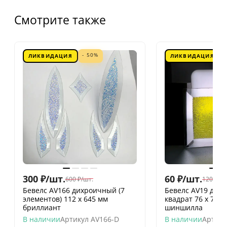
Смотрите также
- 50%
ЛИКВИДАЦИЯ
ЛИКВИДАЦИЯ
300
₽
/
шт.
60
₽
/
шт.
600
₽
/
шт.
120
₽
/
шт
Бевелс AV166 дихроичный (7
Бевелс AV19 дих
элементов) 112 х 645 мм
квадрат 76 х 76 
бриллиант
шиншилла
В наличии
Артикул
AV166-D
В наличии
Артику