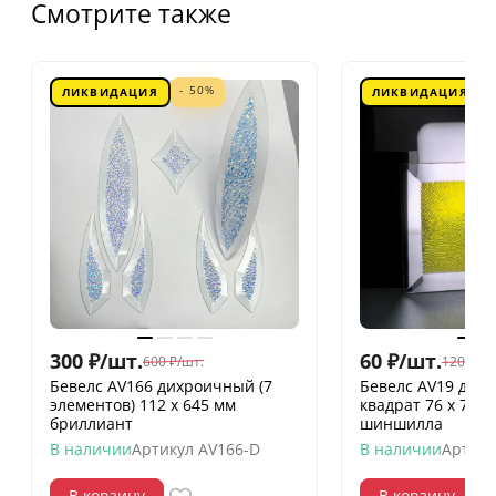
Смотрите также
- 50%
ЛИКВИДАЦИЯ
ЛИКВИДАЦИЯ
300
₽
/
шт.
60
₽
/
шт.
600
₽
/
шт.
120
₽
/
шт
Бевелс AV166 дихроичный (7
Бевелс AV19 дих
элементов) 112 х 645 мм
квадрат 76 х 76 
бриллиант
шиншилла
В наличии
Артикул
AV166-D
В наличии
Артику
В корзину
В корзину