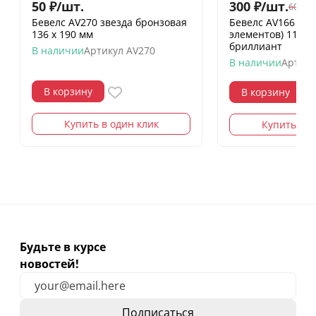
50
₽
/
шт.
300
₽
/
шт.
600
₽
/
Бевелс AV270 звезда бронзовая
Бевелс AV166 ди
136 х 190 мм
элементов) 112 х
бриллиант
В наличии
Артикул
AV270
В наличии
Артику
В корзину
В корзину
Купить в один клик
Купить в о
Будьте в курсе
новостей!