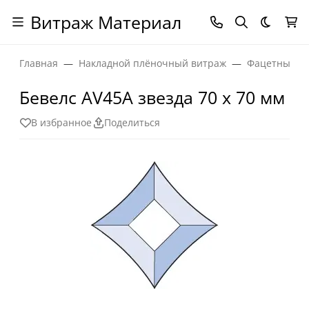
Витраж Материал
Темная
Главная
Накладной плёночный витраж
Фацетные эл
Бевелс AV45А звезда 70 х 70 мм
В избранное
Поделиться