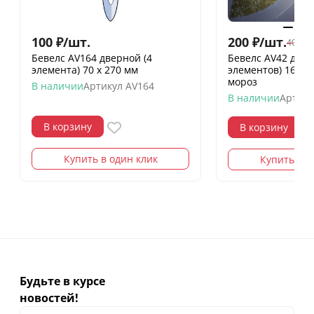
100
₽
/
шт.
200
₽
/
шт.
400
₽
/
Бевелс AV164 дверной (4
Бевелс AV42 дих
элемента) 70 х 270 мм
элементов) 160 х
мороз
В наличии
Артикул
AV164
В наличии
Артику
В корзину
В корзину
Купить в один клик
Купить в о
Будьте в курсе
новостей!