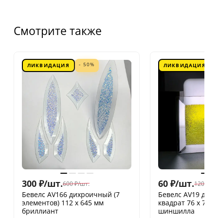
Смотрите также
- 50%
ЛИКВИДАЦИЯ
ЛИКВИДАЦИЯ
300
₽
/
шт.
60
₽
/
шт.
600
₽
/
шт.
120
₽
/
шт
Бевелс AV166 дихроичный (7
Бевелс AV19 дих
элементов) 112 х 645 мм
квадрат 76 х 76 
бриллиант
шиншилла