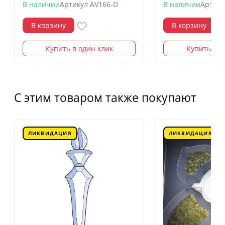
В наличии
Артикул
AV166-D
В наличии
Артику
В корзину
В корзину
Купить в один клик
Купить в о
С этим товаром также покупают
ЛИКВИДАЦИЯ
ЛИКВИДАЦИЯ