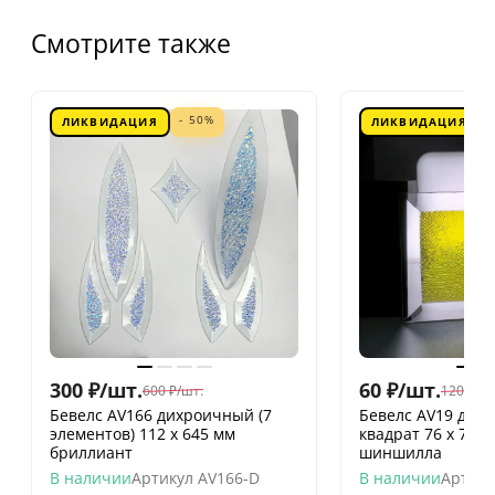
Смотрите также
- 50%
ЛИКВИДАЦИЯ
ЛИКВИДАЦИЯ
300
₽
/
шт.
60
₽
/
шт.
600
₽
/
шт.
120
₽
/
шт
Бевелс AV166 дихроичный (7
Бевелс AV19 дих
элементов) 112 х 645 мм
квадрат 76 х 76 
бриллиант
шиншилла
В наличии
Артикул
AV166-D
В наличии
Артику