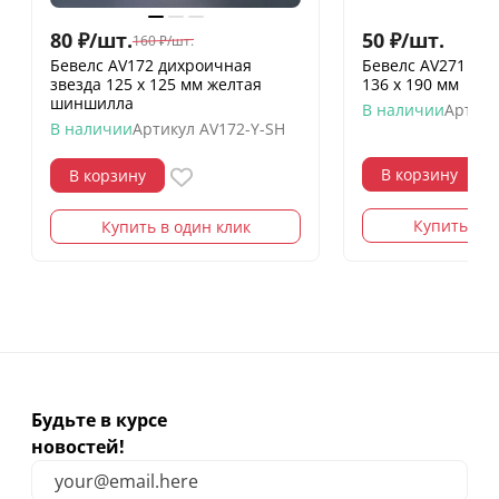
80
₽
/
шт.
50
₽
/
шт.
160
₽
/
шт.
Бевелс AV172 дихроичная
Бевелс AV271 зве
звезда 125 х 125 мм желтая
136 х 190 мм
шиншилла
В наличии
Артику
В наличии
Артикул
AV172-Y-SH
В корзину
В корзину
Купить в о
Купить в один клик
Будьте в курсе
новостей!