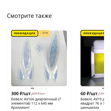
Смотрите также
- 50%
ЛИКВИДАЦИЯ
ЛИКВИДАЦИЯ
300
₽
/
шт.
60
₽
/
шт.
600
₽
/
шт.
120
₽
/
шт
Бевелс AV166 дихроичный (7
Бевелс AV19 дих
элементов) 112 х 645 мм
квадрат 76 х 76 
бриллиант
шиншилла