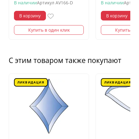
В наличии
Артикул
AV166-D
В наличии
Артику
В корзину
В корзину
Купить в один клик
Купить в о
С этим товаром также покупают
ЛИКВИДАЦИЯ
ЛИКВИДАЦИЯ