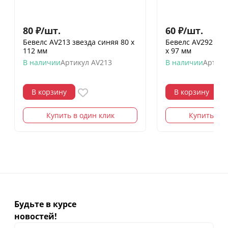
80
₽
/
шт.
60
₽
/
шт.
Бевелс AV213 звезда синяя 80 х
Бевелс AV292 ди
112 мм
х 97 мм
В наличии
Артикул
AV213
В наличии
Артику
В корзину
В корзину
Купить в один клик
Купить в о
Будьте в курсе
новостей!