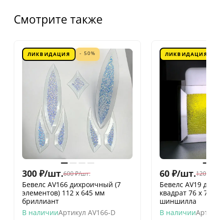
Смотрите также
- 50%
ЛИКВИДАЦИЯ
ЛИКВИДАЦИЯ
300
₽
/
шт.
60
₽
/
шт.
600
₽
/
шт.
120
₽
/
шт
Бевелс AV166 дихроичный (7
Бевелс AV19 дих
элементов) 112 х 645 мм
квадрат 76 х 76 
бриллиант
шиншилла
В наличии
Артикул
AV166-D
В наличии
Артику