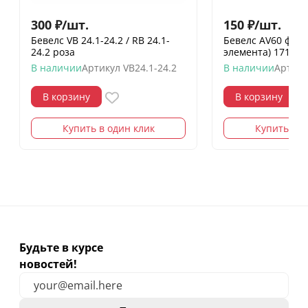
300
₽
/
шт.
150
₽
/
шт.
Бевелс VB 24.1-24.2 / RB 24.1-
Бевелс AV60 фра
24.2 роза
элемента) 171 х 
В наличии
Артикул
VB24.1-24.2
В наличии
Артику
В корзину
В корзину
Купить в один клик
Купить в о
Будьте в курсе
новостей!