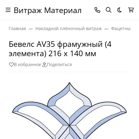
Витраж Материал
Темная
Главная
Накладной плёночный витраж
Фацетные эл
Бевелс AV35 фрамужный (4
элемента) 216 х 140 мм
В избранное
Поделиться