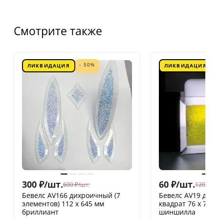
Смотрите также
- 50%
ЛИКВИДАЦИЯ
ЛИКВИДАЦИЯ
300
₽
/
шт.
60
₽
/
шт.
600
₽
/
шт.
120
₽
/
шт
Бевелс AV166 дихроичный (7
Бевелс AV19 дих
элементов) 112 х 645 мм
квадрат 76 х 76 
бриллиант
шиншилла