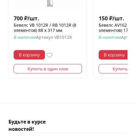
700
₽
/
шт.
150
₽
/
шт.
Бевелс VB 1012R / RB 1012R (8
Бевелс AV162 фр
элементов) 88 х 317 мм
элементов) 179 х
В наличии
Артикул
VB1012R
В наличии
Артику
В корзину
В корзину
Купить в один клик
Купить в о
Будьте в курсе
новостей!