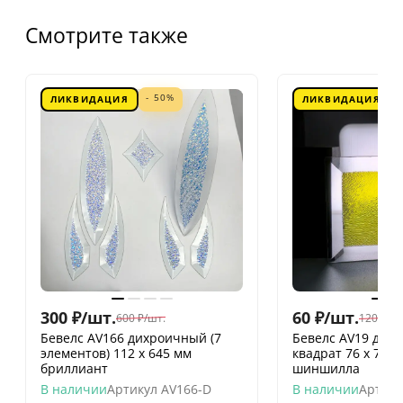
Смотрите также
- 50%
ЛИКВИДАЦИЯ
ЛИКВИДАЦИЯ
300
₽
/
шт.
60
₽
/
шт.
600
₽
/
шт.
120
₽
/
шт
Бевелс AV166 дихроичный (7
Бевелс AV19 дих
элементов) 112 х 645 мм
квадрат 76 х 76 
бриллиант
шиншилла
В наличии
Артикул
AV166-D
В наличии
Артику