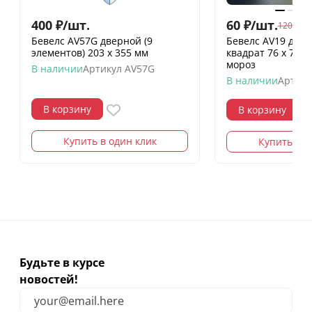
400
₽
/
шт.
60
₽
/
шт.
120
₽
/
шт
Бевелс AV57G дверной (9
Бевелс AV19 дих
элементов) 203 х 355 мм
квадрат 76 х 76 
мороз
В наличии
Артикул
AV57G
В наличии
Артику
В корзину
В корзину
Купить в один клик
Купить в о
Будьте в курсе
новостей!