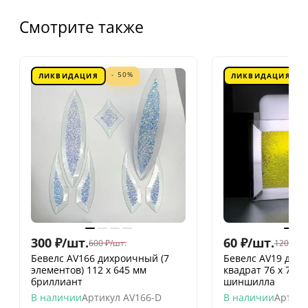
Смотрите также
- 50%
ЛИКВИДАЦИЯ
ЛИКВИДАЦИЯ
300
₽
/
шт.
60
₽
/
шт.
600
₽
/
шт.
120
₽
/
шт
Бевелс AV166 дихроичный (7
Бевелс AV19 дих
элементов) 112 х 645 мм
квадрат 76 х 76 
бриллиант
шиншилла
В наличии
Артикул
AV166-D
В наличии
Артику