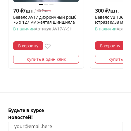
70
₽
/
шт.
300
₽
/
шт.
140
₽
/
шт.
Бевелс AV17 дихроичный ромб
Бевелс VB 1365 / 
76 х 127 мм желтая шиншилла
(страза)∅38 мм
В наличии
Артикул
AV17-Y-SH
В наличии
Артику
В корзину
В корзину
Купить в один клик
Купить в о
Будьте в курсе
новостей!