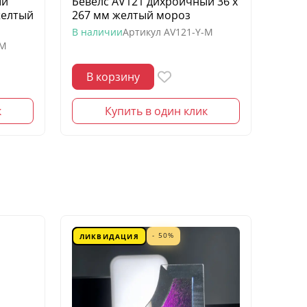
ый
Бевелс AV121 дихроичный 36 х
Беве
желтый
267 мм желтый мороз
квадр
моро
В наличии
Артикул
AV121-Y-M
-M
В нал
В корзину
В 
к
Купить в один клик
- 50%
ЛИКВИДАЦИЯ
ЛИК