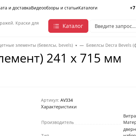
+7
ата и доставка
Видеообзоры и статьи
Каталоги
ражей. Краски для
Каталог
етные элементы (бевелсы, bevels)
Бевелсы Decra Bevels (
лемент) 241 х 715 мм
Артикул:
AV334
Характеристики
Витр
Производитель
Мате
двер
Тип
набо