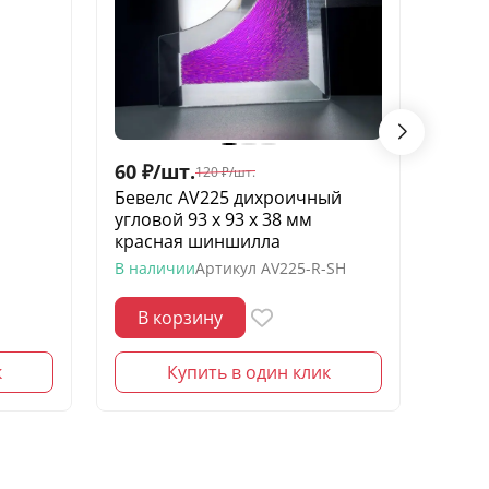
60
₽
/
шт.
50
₽
/
120
₽
/
шт.
Бевелс AV225 дихроичный
Бевел
угловой 93 х 93 х 38 мм
х 97 
красная шиншилла
В нал
В наличии
Артикул
AV225-R-SH
В корзину
В 
к
Купить в один клик