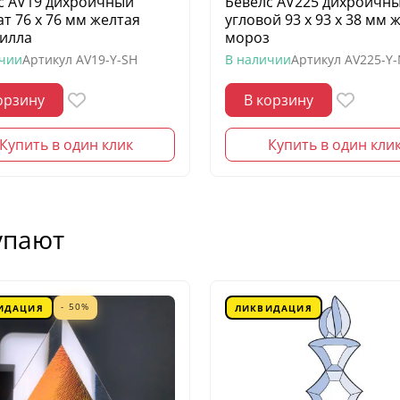
с AV19 дихроичный
Бевелс AV225 дихроичн
ат 76 х 76 мм желтая
угловой 93 х 93 х 38 мм 
илла
мороз
ичии
Артикул
AV19-Y-SH
В наличии
Артикул
AV225-Y
орзину
В корзину
Купить в один клик
Купить в один кли
упают
- 50%
ИДАЦИЯ
ЛИКВИДАЦИЯ