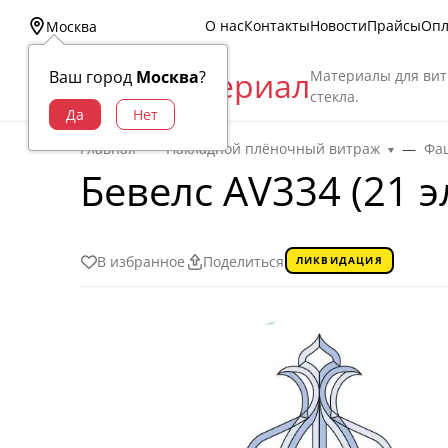
О нас
Контакты
Новости
Прайсы
Опл
Москва
Витраж Материал
Материалы для вит
Ваш город
Москва
?
стекла.
Главная
Накладной плёночный витраж
Фац
Бевелс AV334 (21 э
В избранное
Поделиться
ЛИКВИДАЦИЯ