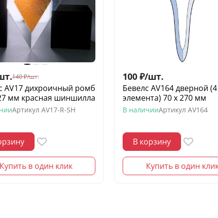
шт.
100
₽
/
шт.
140
₽
/
шт.
с AV17 дихроичный ромб
Бевелс AV164 дверной (4
127 мм красная шиншилла
элемента) 70 х 270 мм
ичии
Артикул
AV17-R-SH
В наличии
Артикул
AV164
орзину
В корзину
Купить в один клик
Купить в один кли