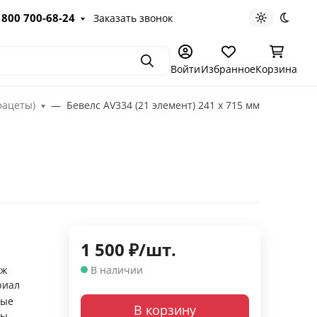
 800 700-68-24
Заказать звонок
Светлая те
Темна
Поиск
Войти
Избранное
Корзина
фацеты)
Бевелс AV334 (21 элемент) 241 х 715 мм
1 500
₽
/
шт.
аж
В наличии
риал
ные
В корзину
ры