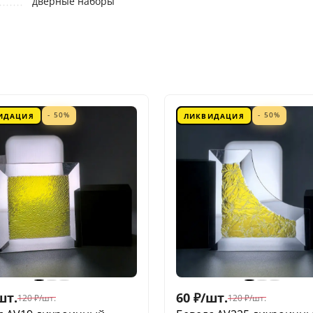
дверные наборы
- 50%
- 50%
ИДАЦИЯ
ЛИКВИДАЦИЯ
шт.
60
₽
/
шт.
120
₽
/
шт.
120
₽
/
шт.