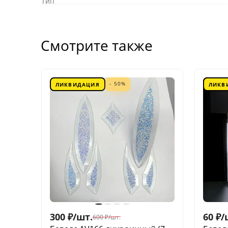
Тип
Смотрите также
- 50%
ЛИКВИДАЦИЯ
ЛИКВ
300
₽
/
шт.
60
₽
/
600
₽
/
шт.