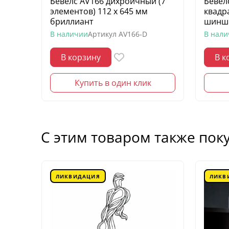
Бевелс AV166 дихроичный (7
Бевел
элементов) 112 х 645 мм
квадр
бриллиант
шинш
В наличии
Артикул
AV166-D
В нал
В корзину
В к
Купить в один клик
С этим товаром также пок
ЛИКВИДАЦИЯ
ЛИКВ