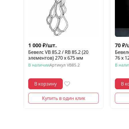
1 000
₽
/
шт.
70
₽
/
Бевелс VB 85.2 / RB 85.2 (20
Бевел
элементов) 270 х 675 мм
76 х 
В наличии
Артикул
VB85.2
В нал
В корзину
В к
Купить в один клик