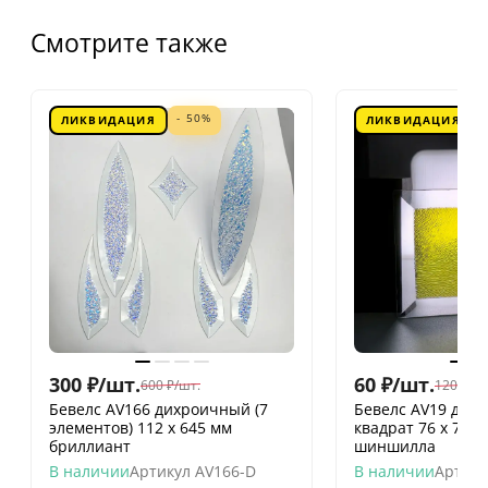
Смотрите также
- 50%
ЛИКВИДАЦИЯ
ЛИКВИДАЦИЯ
300
₽
/
шт.
60
₽
/
шт.
600
₽
/
шт.
120
₽
/
шт
Бевелс AV166 дихроичный (7
Бевелс AV19 дих
элементов) 112 х 645 мм
квадрат 76 х 76 
бриллиант
шиншилла
В наличии
Артикул
AV166-D
В наличии
Артику