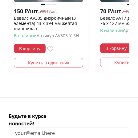
150
₽
/
шт.
70
₽
/
шт.
300
₽
/
шт.
140
₽
/
шт
Бевелс AV305 дихроичный (3
Бевелс AV17 дих
элемента) 43 х 394 мм желтая
76 х 127 мм жел
шиншилла
В наличии
Артику
В наличии
Артикул
AV305-Y-SH
В корзину
В корзину
Купить в о
Купить в один клик
Будьте в курсе
новостей!